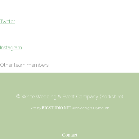
Twitter
Instagram
Other team members
© White Wedding & Event Company (Yorkshire)
Site by
BIG
STUDIO.NET
web design Plymouth
Contact